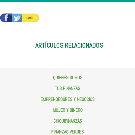
ARTÍCULOS RELACIONADOS
QUIÉNES SOMOS
TUS FINANZAS
¿QUIÉNES SOMOS?
EMPRENDEDORES Y NEGOCIOS
Ricardo Salinas
Blog de
Salud Financiera
MUJER Y DINERO
Presupuesto Familiar
Emprende Y Crea Tu Negocio
CHIQUIFINANZAS
Ahorro
Aprende Y Crece Tu Negocio
Pon Tu Negocio
Crédito
FINANZAS VERDES
Mujer Empresaria