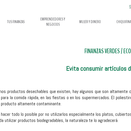
S
EMPRENDEDORES Y
TUS FINANZAS
MUJER Y DINERO
CHIQUIFIN
NEGOCIOS
FINANZAS VERDES
/
ECO
Evita consumir artículos 
hos productos desechables que existen, hay algunos que son altamente 
para la comida rápida, en las fiestas o en los supermercados. El poliestir
n producto altamente contaminante.
hacer todo lo posible por no utilizarlos especialmente los platos, cubierto
da utilizar productos biodegradables, la naturaleza te lo agradecerá.