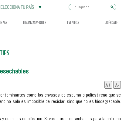
Busqueda
ELECCIONA TU PAÍS
ANZAS
FINANZAS VERDES
EVENTOS
ACÉRCATE
TIPS
desechables
A+
A-
contaminantes como los envases de espuma o poliestireno que se
eno no sólo es imposible de reciclar, sino que no es biodegradable.
s y cuchillos de plástico. Si vas a usar desechables para la próxima