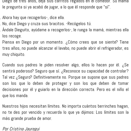
Diego de tres años, deja sus carritos regados en el comedor. Su mamá
le pregunta si ya acabó de jugar, a lo que él responde que “sí”.
Ahora hay que recogerlos-, dice ella.
No, dice Diego y cruza sus bracitos. -Recógelos tú.
Ándale Dieguito, ayúdame a recogerlos-, le ruega la mamá, mientras ella
los recoge.
Piensa en Diego por un momento. ¿Cómo crees que se siente? Tiene
tres años, no puede alcanzar el lavabo, no puede abrir el refrigerador, es
muy chiquito.
Cuando sus padres le piden resolver algo, ellos lo hacen por él. ¿Se
sentirá poderoso? Seguro que sí. ¿Reconoce su capacidad de controlar?
Tal vez ¿Seguro? Definitivamente no. Porque se supone que sus padres
son los que lo deben de proteger y son los que deben de tomar
decisiones por él y guiarlo en la dirección correcta. Pero es el niño el
que los manda.
Nuestros hijos necesitan límites. No importa cuántos berrinches hagan,
no te des por vencido y recuerda lo que ya dijimos: Los límites son la
más grande prueba de amor.
Por Cristina Jauregui