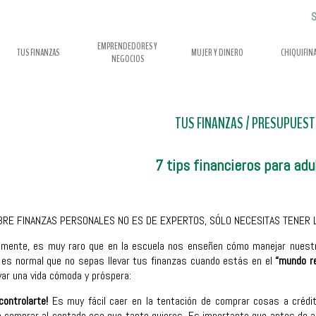
S
EMPRENDEDORES Y
TUS FINANZAS
MUJER Y DINERO
CHIQUIFIN
NEGOCIOS
TUS FINANZAS
/
PRESUPUESTO
7 tips financieros para adu
RE FINANZAS PERSONALES NO ES DE EXPERTOS, SÓLO NECESITAS TENER L
mente, es muy raro que en la escuela nos enseñen cómo manejar nuestro 
, es normal que no sepas llevar tus finanzas cuando estás en el
“mundo re
evar una vida cómoda y próspera:
controlarte!
Es muy fácil caer en la tentación de comprar cosas a crédit
 comprar al contado eso que tanto quieres. Es importante que antes de ad