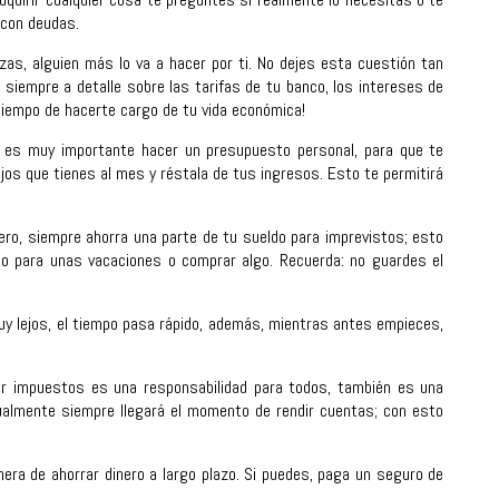
r con deudas.
as, alguien más lo va a hacer por ti. No dejes esta cuestión tan
siempre a detalle sobre las tarifas de tu banco, los intereses de
 tiempo de hacerte cargo de tu vida económica!
 es muy importante hacer un presupuesto personal, para que te
os que tienes al mes y réstala de tus ingresos. Esto te permitirá
ro, siempre ahorra una parte de tu sueldo para imprevistos; esto
arlo para unas vacaciones o comprar algo. Recuerda: no guardes el
y lejos, el tiempo pasa rápido, además, mientras antes empieces,
 impuestos es una responsabilidad para todos, también es una
tualmente siempre llegará el momento de rendir cuentas; con esto
era de ahorrar dinero a largo plazo. Si puedes, paga un seguro de