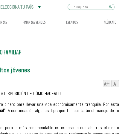
Busqueda
ELECCIONA TU PAÍS
ANZAS
FINANZAS VERDES
EVENTOS
ACÉRCATE
 FAMILIAR
ltos jóvenes
A+
A-
A DISPOSICIÓN DE CÓMO HACERLO
dinero para llevar una vida económicamente tranquila. Por esta
al”.
A continuación algunos tips que te facilitarán el manejo de tu
o, pero lo más recomendable es esperar a que ahorres el dinero
quirir cualquier cosa te preguntes si realmente lo necesitas o te