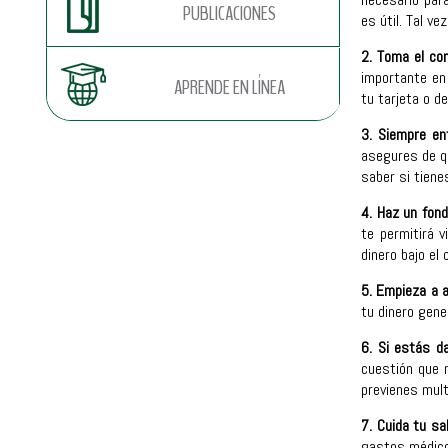
PUBLICACIONES
es útil. Tal v
2. Toma el con
importante en 
APRENDE EN LÍNEA
tu tarjeta o d
3. Siempre en
asegures de q
saber si tiene
4. Haz un fon
te permitirá 
dinero bajo el
5. Empieza a a
tu dinero gen
6. Si estás d
cuestión que 
previenes mul
7. Cuida tu sa
gastos médico