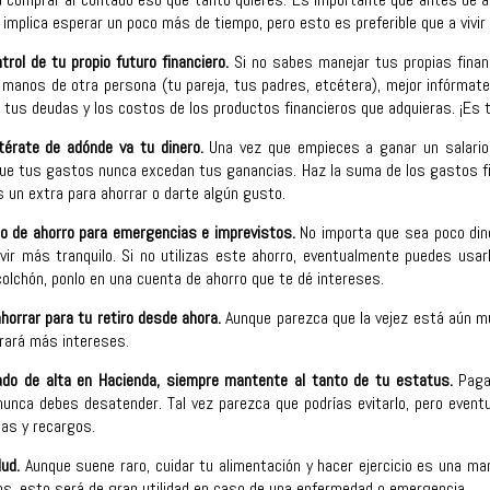
ez implica esperar un poco más de tiempo, pero esto es preferible que a vivi
trol de tu propio futuro financiero.
Si no sabes manejar tus propias finanz
manos de otra persona (tu pareja, tus padres, etcétera), mejor infórmate 
e tus deudas y los costos de los productos financieros que adquieras. ¡Es
térate de adónde va tu dinero.
Una vez que empieces a ganar un salario
ue tus gastos nunca excedan tus ganancias. Haz la suma de los gastos fij
s un extra para ahorrar o darte algún gusto.
do de ahorro para emergencias e imprevistos.
No importa que sea poco dine
vivir más tranquilo. Si no utilizas este ahorro, eventualmente puedes us
 colchón, ponlo en una cuenta de ahorro que te dé intereses.
horrar para tu retiro desde ahora.
Aunque parezca que la vejez está aún mu
erará más intereses.
ado de alta en Hacienda, siempre mantente al tanto de tu estatus.
Pagar
nunca debes desatender. Tal vez parezca que podrías evitarlo, pero even
tas y recargos.
lud.
Aunque suene raro, cuidar tu alimentación y hacer ejercicio es una man
s, esto será de gran utilidad en caso de una enfermedad o emergencia.