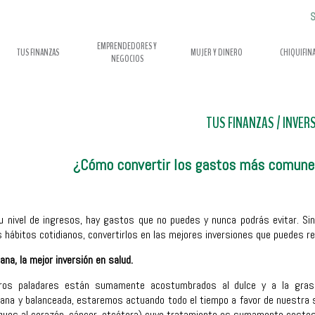
S
EMPRENDEDORES Y
TUS FINANZAS
MUJER Y DINERO
CHIQUIFIN
NEGOCIOS
TUS FINANZAS
/
INVER
¿Cómo convertir los gastos más comunes
u nivel de ingresos, hay gastos que no puedes y nunca podrás evitar. Sin
hábitos cotidianos, convertirlos en las mejores inversiones que puedes rea
ana, la mejor inversión en salud.
ros paladares están sumamente acostumbrados al dulce y a la grasa
ana y balanceada, estaremos actuando todo el tiempo a favor de nuestra sa
aques al corazón, cáncer, etcétera) cuyo tratamiento es sumamente costos