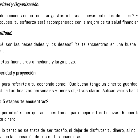
ridad y Organización.
do acciones como recortar gastos o buscar nuevas entradas de dinero? Est
ocupes, tu esfuerzo será recompensado con la mejora de tu salud financier
ilidad.
qué son las necesidades y los deseos? Ya te encuentras en una buena 
mo:
etas financieras a mediano y largo plazo.
eridad y proyección.
 para referirte a tu economía como: “Que bueno tengo un dinerito guardad
rol de tus finanzas personales y tienes objetivos claros. Aplicas varios hábi
as 5 etapas te encuentras?
te permitirá saber que acciones tomar para mejorar tus finanzas. Recuerda
tu dinero.
or lo tanto no se trata de ser tacaño, ni dejar de disfrutar tu dinero, si 
 con la planeación de tus metas financieras.