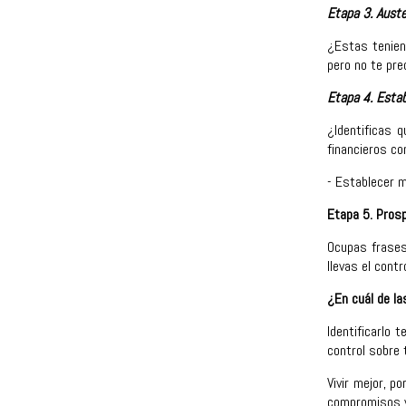
Etapa 3. Auste
¿Estas tenien
pero no te pre
Etapa 4. Estab
¿Identificas 
financieros co
- Establecer m
Etapa 5. Prosp
Ocupas frases
llevas el cont
¿En cuál de l
Identificarlo 
control sobre 
Vivir mejor, p
compromisos y