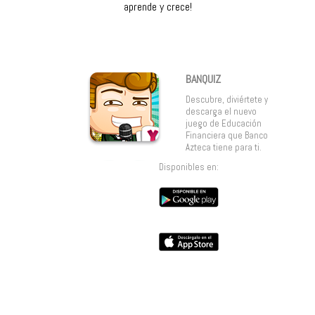
aprende y crece!
BANQUIZ
Descubre, diviértete y
descarga el nuevo
juego de Educación
Financiera que Banco
Azteca tiene para ti.
Disponibles en: